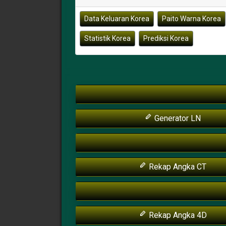
Data Keluaran Korea
Paito Warna Korea
Statistik Korea
Prediksi Korea
Generator LN
Rekap Angka CT
Rekap Angka 4D