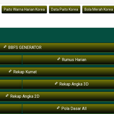
Paito Warna Harian Korea
Data Paito Korea
Bola Merah Korea
BBFS GENERATOR
Rumus Harian
Rekap Kumat
Rekap Angka 3D
Rekap Angka 2D
Pola Dasar All