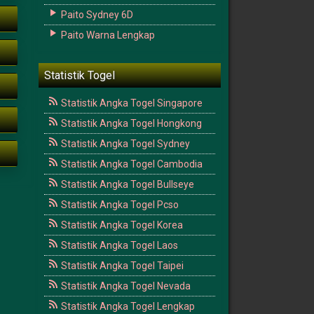
Paito Sydney 6D
Paito Warna Lengkap
Statistik Togel
Statistik Angka Togel Singapore
Statistik Angka Togel Hongkong
Statistik Angka Togel Sydney
Statistik Angka Togel Cambodia
Statistik Angka Togel Bullseye
Statistik Angka Togel Pcso
Statistik Angka Togel Korea
Statistik Angka Togel Laos
Statistik Angka Togel Taipei
Statistik Angka Togel Nevada
Statistik Angka Togel Lengkap