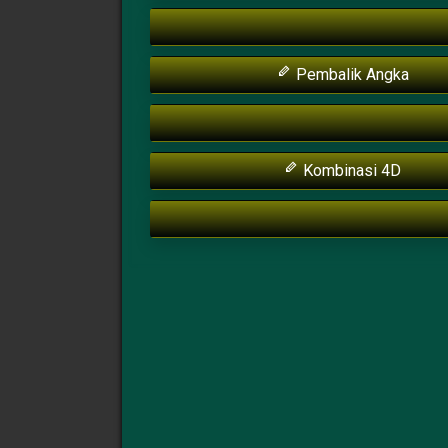
Pembalik Angka
Kombinasi 4D