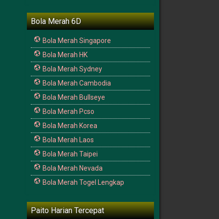
Bola Merah 6D
Bola Merah Singapore
Bola Merah HK
Bola Merah Sydney
Bola Merah Cambodia
Bola Merah Bullseye
Bola Merah Pcso
Bola Merah Korea
Bola Merah Laos
Bola Merah Taipei
Bola Merah Nevada
Bola Merah Togel Lengkap
Paito Harian Tercepat