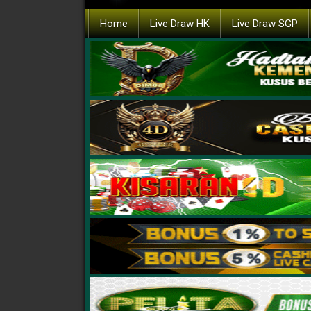
Home
Live Draw HK
Live Draw SGP