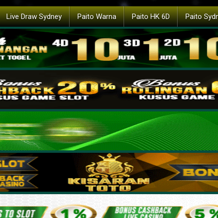
Live Draw Sydney
Paito Warna
Paito HK 6D
Paito Syd