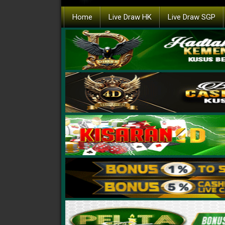
Home
Live Draw HK
Live Draw SGP