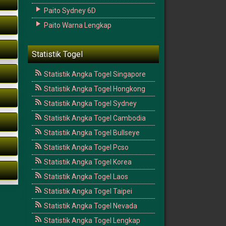
Paito Sydney 6D
Paito Warna Lengkap
Statistik Togel
Statistik Angka Togel Singapore
Statistik Angka Togel Hongkong
Statistik Angka Togel Sydney
Statistik Angka Togel Cambodia
Statistik Angka Togel Bullseye
Statistik Angka Togel Pcso
Statistik Angka Togel Korea
Statistik Angka Togel Laos
Statistik Angka Togel Taipei
Statistik Angka Togel Nevada
Statistik Angka Togel Lengkap