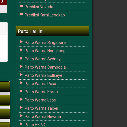
J
Prediksi Nevada
Prediksi Kami Lengkap
Paito Hari Ini
Paito Warna Singapore
Paito Warna Hongkong
Paito Warna Sydney
Paito Warna Cambodia
Paito Warna Bullseye
Paito Warna Pcso
Paito Warna Korea
Paito Warna Laos
Paito Warna Taipei
Paito Warna Nevada
Paito HK 6D