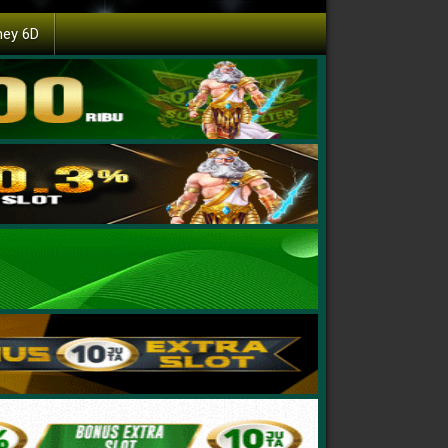
ney 6D