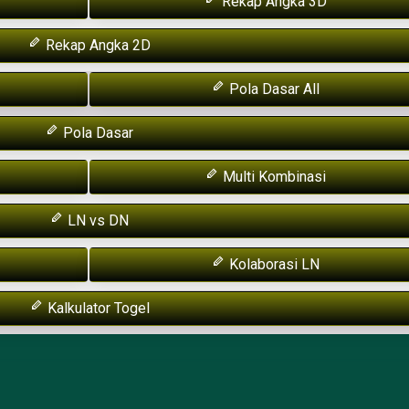
Rekap Angka 3D
Rekap Angka 2D
Pola Dasar All
Pola Dasar
Multi Kombinasi
LN vs DN
Kolaborasi LN
Kalkulator Togel