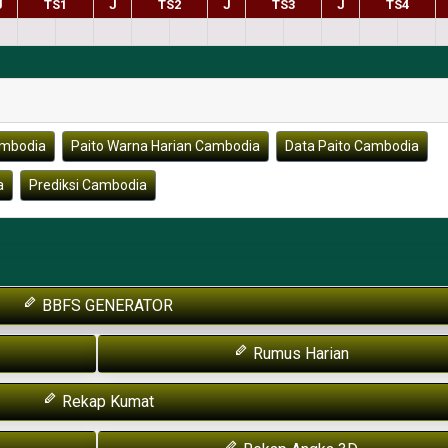
J
TS1
J
TS2
J
TS3
J
TS4
ambodia
Paito Warna Harian Cambodia
Data Paito Cambodia
a
Prediksi Cambodia
BBFS GENERATOR
Rumus Harian
Rekap Kumat