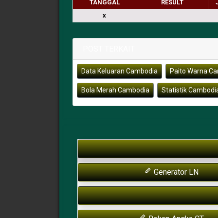
TANGGAL
RESULT
x
POST TERKAIT
Data Keluaran Cambodia
Paito Warna C
Bola Merah Cambodia
Statistik Cambodi
Generator LN