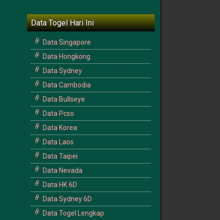
Data Togel Hari Ini
Data Singapore
Data Hongkong
Data Sydney
Data Cambodia
Data Bullseye
Data Pcso
Data Korea
Data Laos
Data Taipei
Data Nevada
Data HK 6D
Data Sydney 6D
Data Togel Lengkap