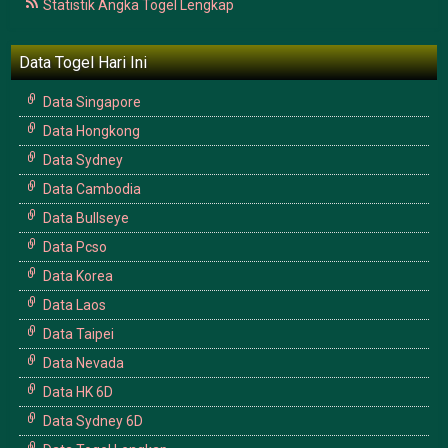
Statistik Angka Togel Lengkap
Data Togel Hari Ini
Data Singapore
Data Hongkong
Data Sydney
Data Cambodia
Data Bullseye
Data Pcso
Data Korea
Data Laos
Data Taipei
Data Nevada
Data HK 6D
Data Sydney 6D