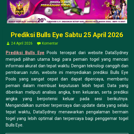
Prediksi Bulls Eye Sabtu 25 April 2026
24 April 2026
Komentar
Prediksi Bulls Eye
Pools tercepat dari website DataSydney
menjadi pilihan utama bagi para pemain togel yang mencari
informasi akurat dan tepat waktu. Dengan teknologi canggih dan
pembaruan rutin, website ini menyediakan prediksi Bulls Eye
Pools yang sangat cepat dan dapat dipercaya, membantu
pemain dalam membuat keputusan lebih tepat. Data yang
diberikan meliputi analisis angka, tren keluaran, serta prediksi
angka yang berpotensi keluar pada sesi berikutnya.
Mengandalkan sumber terpercaya dan update data yang selalu
tepat waktu, DataSydney menawarkan pengalaman bermain
togel yang lebih optimal dan terpercaya bagi penggemar togel
Bulls Eye.