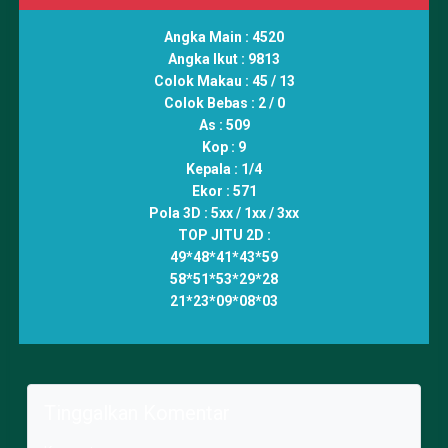
Angka Main : 4520
Angka Ikut : 9813
Colok Makau : 45 / 13
Colok Bebas : 2 / 0
As : 509
Kop : 9
Kepala : 1/4
Ekor : 571
Pola 3D : 5xx / 1xx / 3xx
TOP JITU 2D :
49*48*41*43*59
58*51*53*29*28
21*23*09*08*03
Tinggalkan Komentar