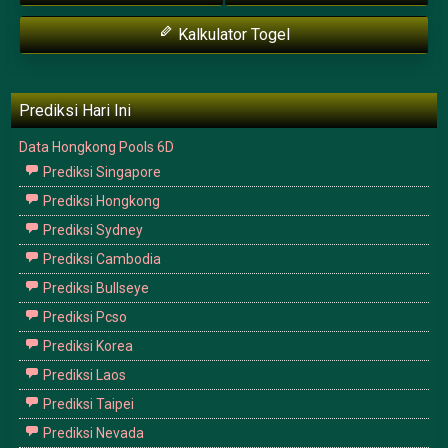
Kalkulator Togel
Prediksi Hari Ini
Data Hongkong Pools 6D
Prediksi Singapore
Prediksi Hongkong
Prediksi Sydney
Prediksi Cambodia
Prediksi Bullseye
Prediksi Pcso
Prediksi Korea
Prediksi Laos
Prediksi Taipei
Prediksi Nevada