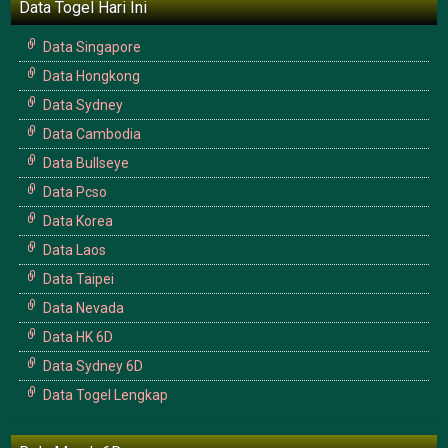
Data Togel Hari Ini
Data Singapore
Data Hongkong
Data Sydney
Data Cambodia
Data Bullseye
Data Pcso
Data Korea
Data Laos
Data Taipei
Data Nevada
Data HK 6D
Data Sydney 6D
Data Togel Lengkap