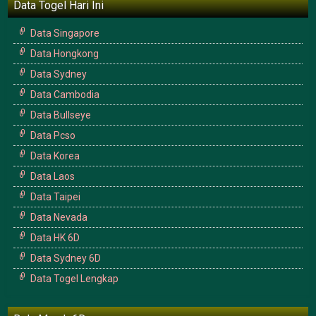
Data Togel Hari Ini
Data Singapore
Data Hongkong
Data Sydney
Data Cambodia
Data Bullseye
Data Pcso
Data Korea
Data Laos
Data Taipei
Data Nevada
Data HK 6D
Data Sydney 6D
Data Togel Lengkap