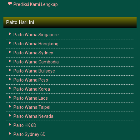
Prediksi Kami Lengkap
Paito Hari Ini
Paito Warna Singapore
Paito Warna Hongkong
Paito Warna Sydney
Paito Warna Cambodia
Paito Warna Bullseye
Paito Warna Pcso
Paito Warna Korea
Paito Warna Laos
Paito Warna Taipei
Paito Warna Nevada
Paito HK 6D
Paito Sydney 6D