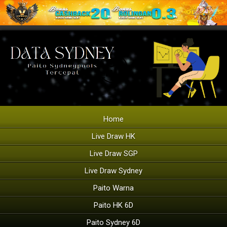
Home
Live Draw HK
Live Draw SGP
Live Draw Sydney
Paito Warna
Paito HK 6D
Paito Sydney 6D