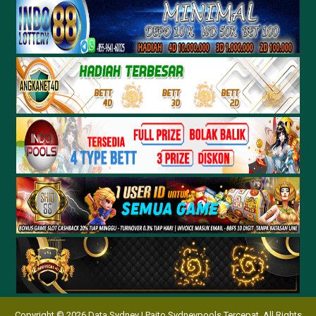
Copyright © 2026 Data Sydney | Paito Sydneypools Tercepat. All Rights