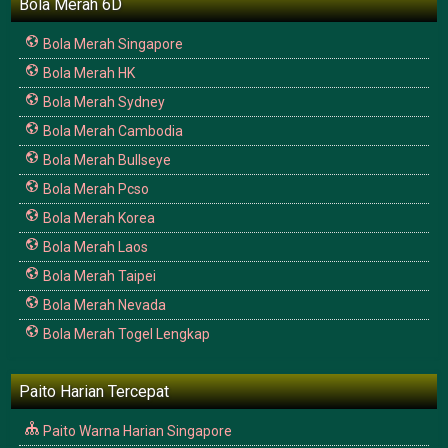
Bola Merah 6D
Bola Merah Singapore
Bola Merah HK
Bola Merah Sydney
Bola Merah Cambodia
Bola Merah Bullseye
Bola Merah Pcso
Bola Merah Korea
Bola Merah Laos
Bola Merah Taipei
Bola Merah Nevada
Bola Merah Togel Lengkap
Paito Harian Tercepat
Paito Warna Harian Singapore