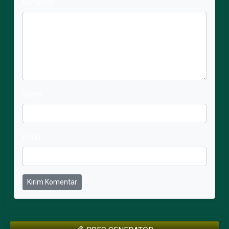
Komentar
Nama
Email
Kirim Komentar