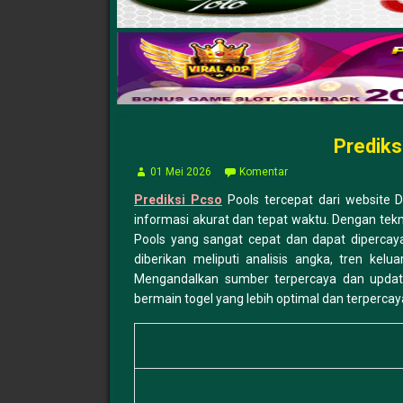
Prediks
01 Mei 2026
Komentar
Prediksi Pcso
Pools tercepat dari website 
informasi akurat dan tepat waktu. Dengan tekn
Pools yang sangat cepat dan dapat diperca
diberikan meliputi analisis angka, tren kelu
Mengandalkan sumber terpercaya dan updat
bermain togel yang lebih optimal dan terperca