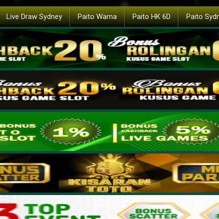
Live Draw Sydney
Paito Warna
Paito HK 6D
Paito Syd