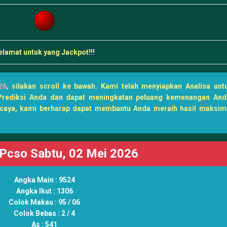
elamat untuk yang Jackpot!!!
26
, silakan scroll ke bawah. Kami telah menyiapkan Analisa unt
rediksi Anda dan dapat meningkatan peluang kemenangan And
rcaya, kami berharap dapat membantu Anda meraih hasil maksim
 Pcso Sabtu, 02 Mei 2026
Angka Main : 9524
Angka Ikut : 1306
Colok Makau : 95 / 06
Colok Bebas : 2 / 4
As : 541