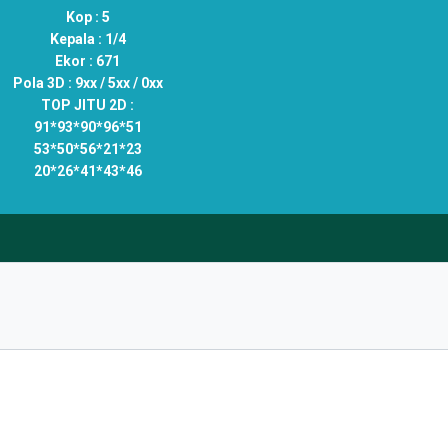
Kop : 5
Kepala : 1/4
Ekor : 671
Pola 3D : 9xx / 5xx / 0xx
TOP JITU 2D :
91*93*90*96*51
53*50*56*21*23
20*26*41*43*46