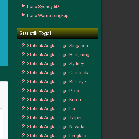
Paito Sydney 6D
Paito Warna Lengkap
Statistik Togel
Statistik Angka Togel Singapore
Statistik Angka Togel Hongkong
Statistik Angka Togel Sydney
Statistik Angka Togel Cambodia
Statistik Angka Togel Bullseye
Statistik Angka Togel Pcso
Statistik Angka Togel Korea
Statistik Angka Togel Laos
Statistik Angka Togel Taipei
Statistik Angka Togel Nevada
Statistik Angka Togel Lengkap