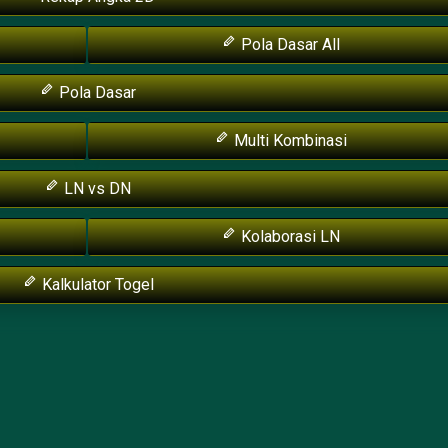
Pola Dasar All
Pola Dasar
Multi Kombinasi
LN vs DN
Kolaborasi LN
Kalkulator Togel