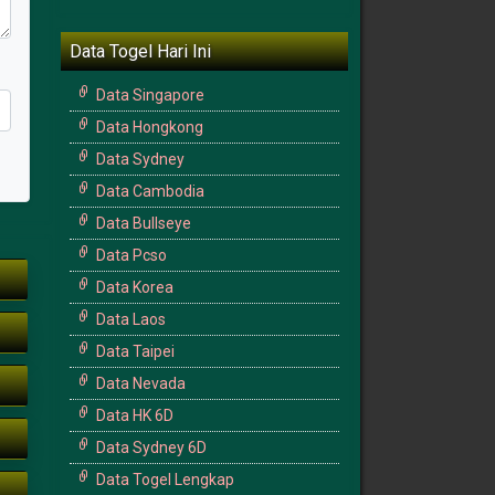
Data Togel Hari Ini
Data Singapore
Data Hongkong
Data Sydney
Data Cambodia
Data Bullseye
Data Pcso
Data Korea
Data Laos
Data Taipei
Data Nevada
Data HK 6D
Data Sydney 6D
Data Togel Lengkap