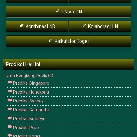
LN vs DN
Kombinasi 4D
Kolaborasi LN
Kalkulator Togel
Prediksi Hari Ini
Data Hongkong Pools 6D
Prediksi Singapore
Prediksi Hongkong
Prediksi Sydney
Prediksi Cambodia
Prediksi Bullseye
Prediksi Pcso
Prediksi Korea