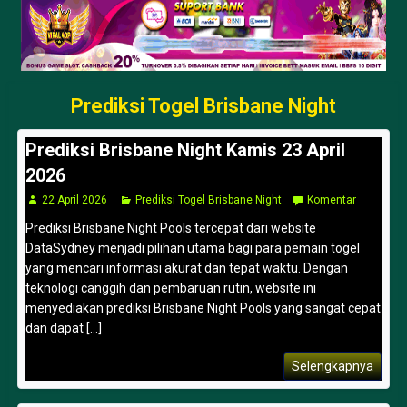
Prediksi Togel Brisbane Night
Prediksi Brisbane Night Kamis 23 April
2026
22 April 2026
Prediksi Togel Brisbane Night
Komentar
Prediksi Brisbane Night Pools tercepat dari website
DataSydney menjadi pilihan utama bagi para pemain togel
yang mencari informasi akurat dan tepat waktu. Dengan
teknologi canggih dan pembaruan rutin, website ini
menyediakan prediksi Brisbane Night Pools yang sangat cepat
dan dapat [...]
Selengkapnya