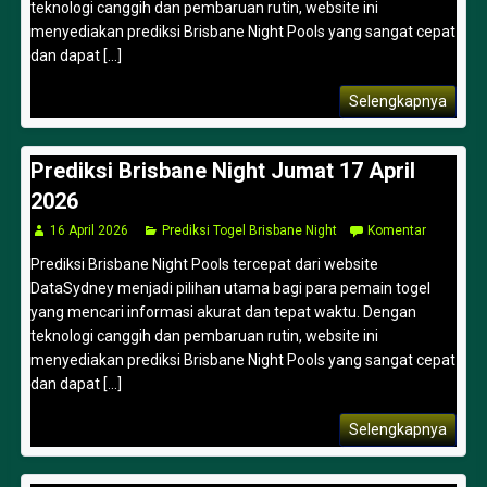
teknologi canggih dan pembaruan rutin, website ini
menyediakan prediksi Brisbane Night Pools yang sangat cepat
dan dapat [...]
Selengkapnya
Prediksi Brisbane Night Jumat 17 April
2026
16 April 2026
Prediksi Togel Brisbane Night
Komentar
Prediksi Brisbane Night Pools tercepat dari website
DataSydney menjadi pilihan utama bagi para pemain togel
yang mencari informasi akurat dan tepat waktu. Dengan
teknologi canggih dan pembaruan rutin, website ini
menyediakan prediksi Brisbane Night Pools yang sangat cepat
dan dapat [...]
Selengkapnya