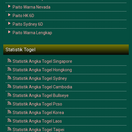
Paito Warna Nevada
Paito HK 6D
Paito Sydney 6D
Paito Warna Lengkap
Statistik Togel
Statistik Angka Togel Singapore
Statistik Angka Togel Hongkong
Statistik Angka Togel Sydney
Statistik Angka Togel Cambodia
Statistik Angka Togel Bullseye
Statistik Angka Togel Pcso
Statistik Angka Togel Korea
Statistik Angka Togel Laos
Statistik Angka Togel Taipei