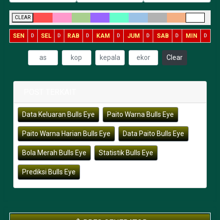
CLEAR
SEN
SEL
RAB
KAM
JUM
SAB
MIN
D
D
D
D
D
D
D
Clear
POST TERKAIT
Data Keluaran Bulls Eye
Paito Warna Bulls Eye
Paito Warna Harian Bulls Eye
Data Paito Bulls Eye
Bola Merah Bulls Eye
Statistik Bulls Eye
Prediksi Bulls Eye