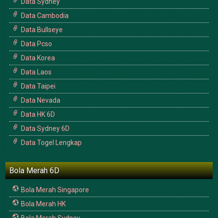
Data Sydney
Data Cambodia
Data Bullseye
Data Pcso
Data Korea
Data Laos
Data Taipei
Data Nevada
Data HK 6D
Data Sydney 6D
Data Togel Lengkap
Bola Merah 6D
Bola Merah Singapore
Bola Merah HK
Bola Merah Sydney