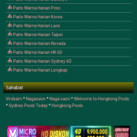
Paito Warna Harian Pcso
Paito Warna Harian Korea
Paito Warna Harian Laos
Paito Warna Harian Taipei
Paito Warna Harian Nevada
Paito Warna Harian HK 6D
Paito Warna Harian Sydney 6D
Paito Warna Harian Lengkap
Sahabat
Virdsam
*
Nagasaon
*
Naga saon
*
Welcome to Hongkong Pools
*
Sydney Pools Today
*
Hongkong Pools