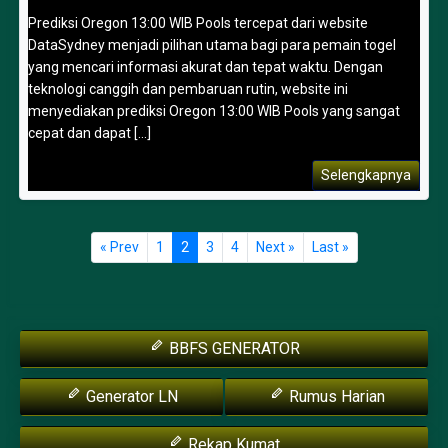
Prediksi Oregon 13:00 WIB Pools tercepat dari website
DataSydney menjadi pilihan utama bagi para pemain togel
yang mencari informasi akurat dan tepat waktu. Dengan
teknologi canggih dan pembaruan rutin, website ini
menyediakan prediksi Oregon 13:00 WIB Pools yang sangat
cepat dan dapat [...]
Selengkapnya
« Prev
1
2
3
4
Next »
Last »
BBFS GENERATOR
Generator LN
Rumus Harian
Rekap Kumat