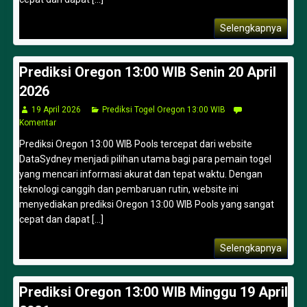
Selengkapnya
Prediksi Oregon 13:00 WIB Senin 20 April
2026
19 April 2026
Prediksi Togel Oregon 13:00 WIB
Komentar
Prediksi Oregon 13:00 WIB Pools tercepat dari website
DataSydney menjadi pilihan utama bagi para pemain togel
yang mencari informasi akurat dan tepat waktu. Dengan
teknologi canggih dan pembaruan rutin, website ini
menyediakan prediksi Oregon 13:00 WIB Pools yang sangat
cepat dan dapat [...]
Selengkapnya
Prediksi Oregon 13:00 WIB Minggu 19 April