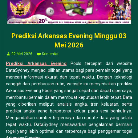
Prediksi Arkansas Evening Minggu 03
Mei 2026
02 Mei 2026
Komentar
Prediksi Arkansas Evening
Pools tercepat dari website
DataSydney menjadi pilihan utama bagi para pemain togel yang
mencari informasi akurat dan tepat waktu. Dengan teknologi
canggih dan pembaruan rutin, website ini menyediakan prediksi
Arkansas Evening Pools yang sangat cepat dan dapat dipercaya,
membantu pemain dalam membuat keputusan lebih tepat. Data
yang diberikan meliputi analisis angka, tren keluaran, serta
prediksi angka yang berpotensi keluar pada sesi berikutnya.
Mengandalkan sumber terpercaya dan update data yang selalu
tepat waktu, DataSydney menawarkan pengalaman bermain
togel yang lebih optimal dan terpercaya bagi penggemar togel
Arkansas Evening.