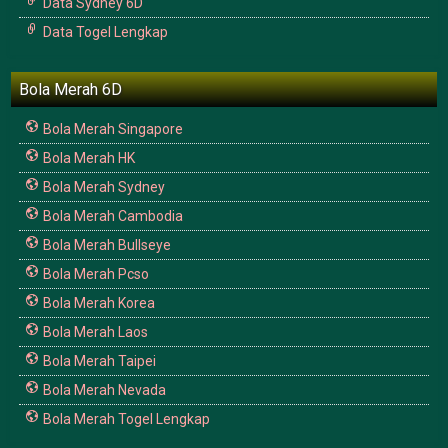
Data Sydney 6D
Data Togel Lengkap
Bola Merah 6D
Bola Merah Singapore
Bola Merah HK
Bola Merah Sydney
Bola Merah Cambodia
Bola Merah Bullseye
Bola Merah Pcso
Bola Merah Korea
Bola Merah Laos
Bola Merah Taipei
Bola Merah Nevada
Bola Merah Togel Lengkap