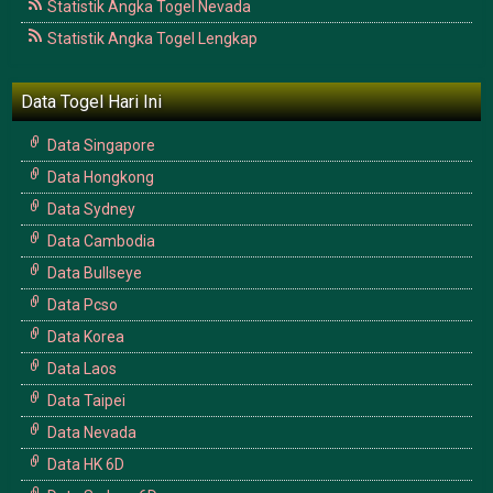
Statistik Angka Togel Nevada
Statistik Angka Togel Lengkap
Data Togel Hari Ini
Data Singapore
Data Hongkong
Data Sydney
Data Cambodia
Data Bullseye
Data Pcso
Data Korea
Data Laos
Data Taipei
Data Nevada
Data HK 6D