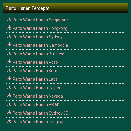
Paito Harian Tercepat
Paito Warna Harian Singapore
Paito Warna Harian Hongkong
Paito Warna Harian Sydney
Paito Warna Harian Cambodia
Paito Warna Harian Bullseye
Paito Warna Harian Pcso
Paito Warna Harian Korea
Paito Warna Harian Laos
Paito Warna Harian Taipei
Paito Warna Harian Nevada
Paito Warna Harian HK 6D
Paito Warna Harian Sydney 6D
Paito Warna Harian Lengkap