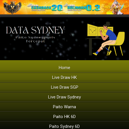
Home
Live Draw HK
Live Draw SGP
Live Draw Sydney
Paito Warna
Paito HK 6D
Paito Sydney 6D