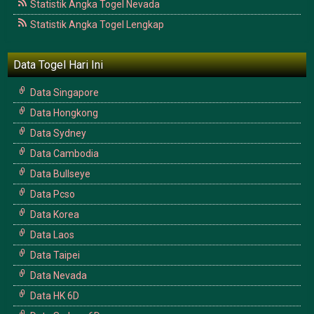
Statistik Angka Togel Nevada
Statistik Angka Togel Lengkap
Data Togel Hari Ini
Data Singapore
Data Hongkong
Data Sydney
Data Cambodia
Data Bullseye
Data Pcso
Data Korea
Data Laos
Data Taipei
Data Nevada
Data HK 6D