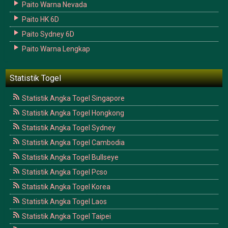
Paito Warna Nevada
Paito HK 6D
Paito Sydney 6D
Paito Warna Lengkap
Statistik Togel
Statistik Angka Togel Singapore
Statistik Angka Togel Hongkong
Statistik Angka Togel Sydney
Statistik Angka Togel Cambodia
Statistik Angka Togel Bullseye
Statistik Angka Togel Pcso
Statistik Angka Togel Korea
Statistik Angka Togel Laos
Statistik Angka Togel Taipei