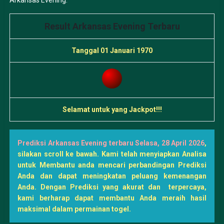
Result Arkansas Evening Terbaru
Tanggal 01 Januari 1970
Selamat untuk yang Jackpot!!!
Prediksi Arkansas Evening terbaru Selasa, 28 April 2026
,
silakan scroll ke bawah. Kami telah menyiapkan Analisa
untuk Membantu anda mencari perbandingan Prediksi
Anda dan dapat meningkatan peluang kemenangan
Anda. Dengan Prediksi yang akurat dan terpercaya,
kami berharap dapat membantu Anda meraih hasil
maksimal dalam permainan togel.