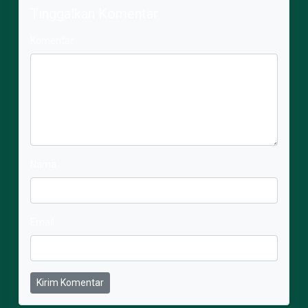
Tinggalkan Komentar
Komentar
Nama
Email
Kirim Komentar