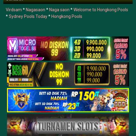
Virdsam
*
Nagasaon
*
Naga saon
*
Welcome to Hongkong Pools
*
Sydney Pools Today
*
Hongkong Pools