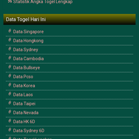
Statistik Angka Togel Lengkap
Data Togel Hari Ini
Data Singapore
Data Hongkong
Data Sydney
Data Cambodia
Data Bullseye
Data Pcso
Data Korea
Data Laos
Data Taipei
Data Nevada
Data HK 6D
Data Sydney 6D