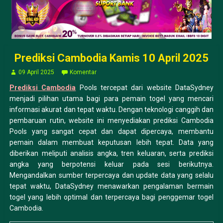
Prediksi Cambodia Kamis 10 April 2025
09 April 2025
Komentar
Prediksi Cambodia
Pools tercepat dari website DataSydney
menjadi pilihan utama bagi para pemain togel yang mencari
informasi akurat dan tepat waktu. Dengan teknologi canggih dan
pembaruan rutin, website ini menyediakan prediksi Cambodia
Pools yang sangat cepat dan dapat dipercaya, membantu
pemain dalam membuat keputusan lebih tepat. Data yang
diberikan meliputi analisis angka, tren keluaran, serta prediksi
angka yang berpotensi keluar pada sesi berikutnya.
Mengandalkan sumber terpercaya dan update data yang selalu
tepat waktu, DataSydney menawarkan pengalaman bermain
togel yang lebih optimal dan terpercaya bagi penggemar togel
Cambodia.