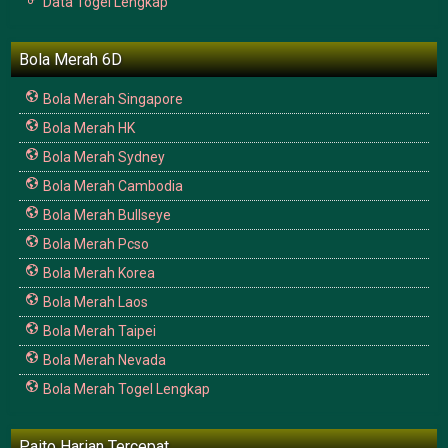
Data Togel Lengkap
Bola Merah 6D
Bola Merah Singapore
Bola Merah HK
Bola Merah Sydney
Bola Merah Cambodia
Bola Merah Bullseye
Bola Merah Pcso
Bola Merah Korea
Bola Merah Laos
Bola Merah Taipei
Bola Merah Nevada
Bola Merah Togel Lengkap
Paito Harian Tercepat