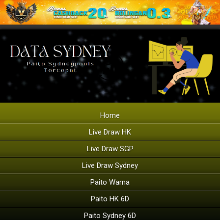
Home
Live Draw HK
Live Draw SGP
Live Draw Sydney
Paito Warna
Paito HK 6D
Paito Sydney 6D