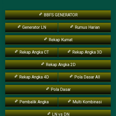
BBFS GENERATOR
Generator LN
Rumus Harian
Rekap Kumat
Rekap Angka CT
Rekap Angka 3D
Rekap Angka 2D
Rekap Angka 4D
Pola Dasar All
Pola Dasar
Pembalik Angka
Multi Kombinasi
LN vs DN