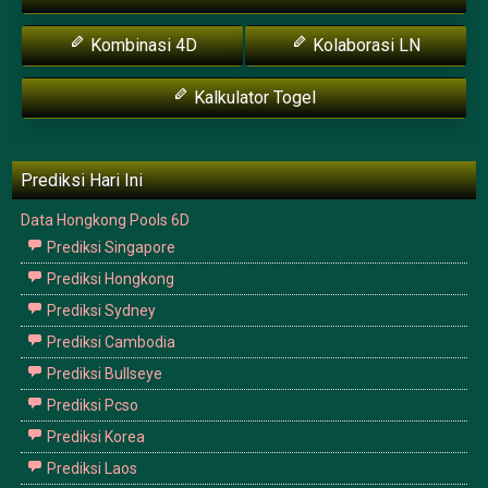
Kombinasi 4D
Kolaborasi LN
Kalkulator Togel
Prediksi Hari Ini
Data Hongkong Pools 6D
Prediksi Singapore
Prediksi Hongkong
Prediksi Sydney
Prediksi Cambodia
Prediksi Bullseye
Prediksi Pcso
Prediksi Korea
Prediksi Laos