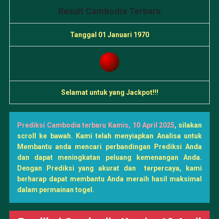
Result Cambodia Terbaru
Tanggal 01 Januari 1970
Selamat untuk yang Jackpot!!!
Prediksi Cambodia terbaru Kamis, 10 April 2025
, silakan
scroll ke bawah. Kami telah menyiapkan Analisa untuk
Membantu anda mencari perbandingan Prediksi Anda
dan dapat meningkatan peluang kemenangan Anda.
Dengan Prediksi yang akurat dan terpercaya, kami
berharap dapat membantu Anda meraih hasil maksimal
dalam permainan togel.