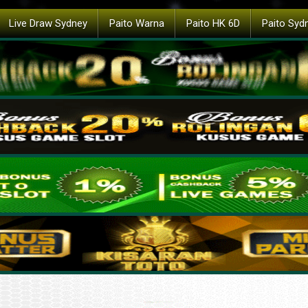
Live Draw Sydney
Paito Warna
Paito HK 6D
Paito Syd