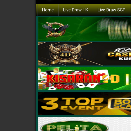
Home
Live Draw HK
Live Draw SGP