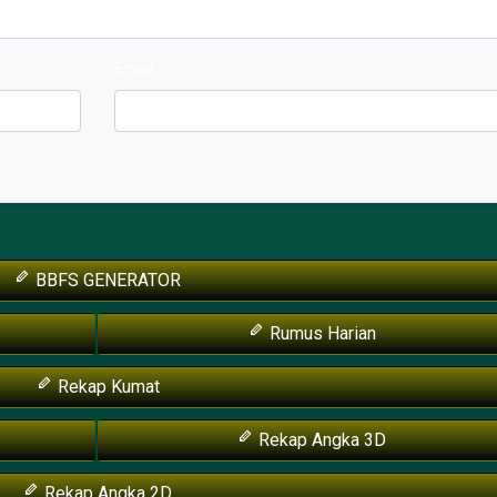
Email
BBFS GENERATOR
Rumus Harian
Rekap Kumat
Rekap Angka 3D
Rekap Angka 2D