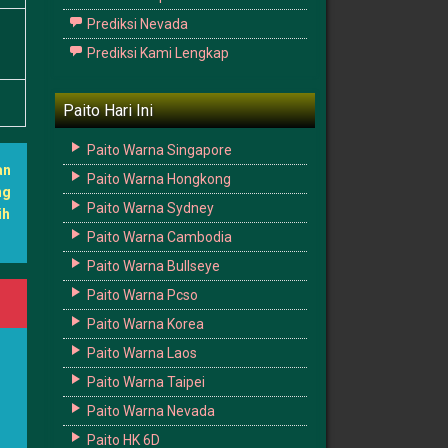
Prediksi Nevada
Prediksi Kami Lengkap
Paito Hari Ini
Paito Warna Singapore
an
Paito Warna Hongkong
ng
Paito Warna Sydney
ih
Paito Warna Cambodia
Paito Warna Bullseye
Paito Warna Pcso
Paito Warna Korea
Paito Warna Laos
Paito Warna Taipei
Paito Warna Nevada
Paito HK 6D