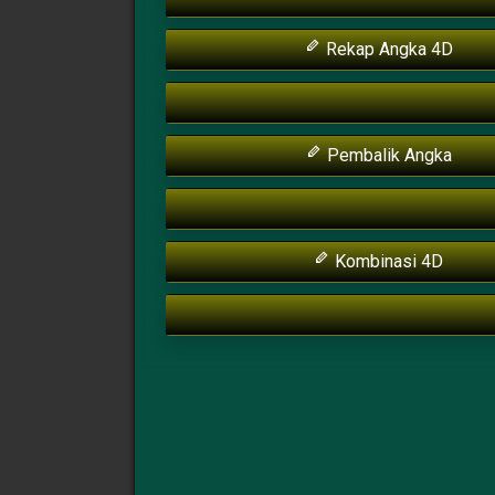
Rekap Angka 4D
Pembalik Angka
Kombinasi 4D