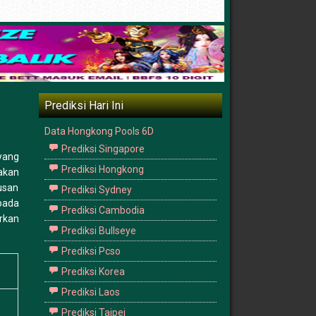
Prediksi Hari Ini
Data Hongkong Pools 6D
Prediksi Singapore
yang
Prediksi Hongkong
akan
usan
Prediksi Sydney
 pada
Prediksi Cambodia
rkan
Prediksi Bullseye
Prediksi Pcso
Prediksi Korea
Prediksi Laos
Prediksi Taipei