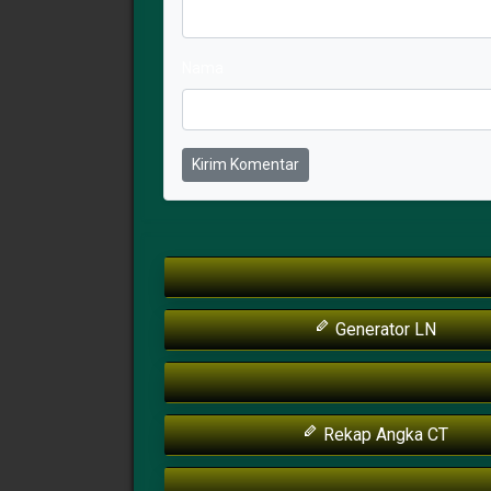
Nama
Kirim Komentar
Generator LN
Rekap Angka CT