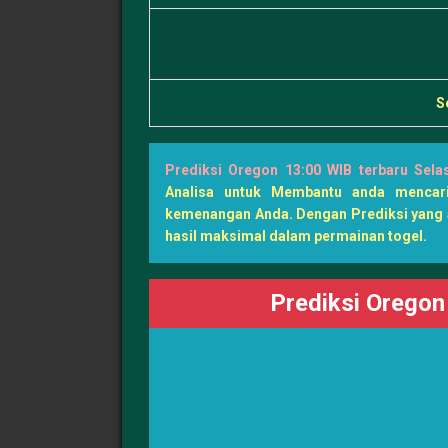
S
Prediksi Oregon 13:00 WIB terbaru Selas
Analisa untuk Membantu anda mencari
kemenangan Anda. Dengan Prediksi yang 
hasil maksimal dalam permainan togel.
Prediksi Oregon