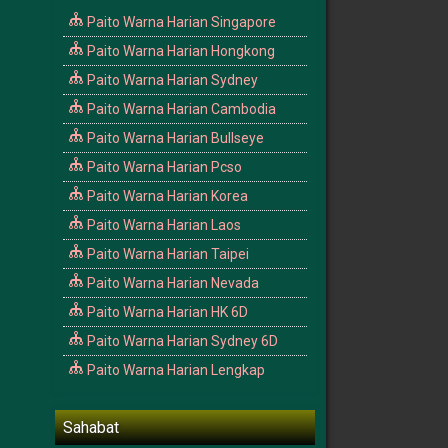
Paito Warna Harian Singapore
Paito Warna Harian Hongkong
Paito Warna Harian Sydney
Paito Warna Harian Cambodia
Paito Warna Harian Bullseye
Paito Warna Harian Pcso
Paito Warna Harian Korea
Paito Warna Harian Laos
Paito Warna Harian Taipei
Paito Warna Harian Nevada
Paito Warna Harian HK 6D
Paito Warna Harian Sydney 6D
Paito Warna Harian Lengkap
Sahabat