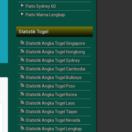
Paito Sydney 6D
Paito Warna Lengkap
Statistik Togel
Statistik Angka Togel Singapore
Statistik Angka Togel Hongkong
Statistik Angka Togel Sydney
Statistik Angka Togel Cambodia
Statistik Angka Togel Bullseye
Statistik Angka Togel Pcso
Statistik Angka Togel Korea
Statistik Angka Togel Laos
Statistik Angka Togel Taipei
Statistik Angka Togel Nevada
Statistik Angka Togel Lengkap