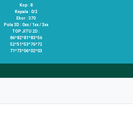
Kop : 8
Kepala : 0/2
Ekor : 370
Pola 3D : 0xx / 1xx / 3xx
TOP JITU 2D :
86*82*81*83*56
52*51*53*76*72
71*73*06*02*03