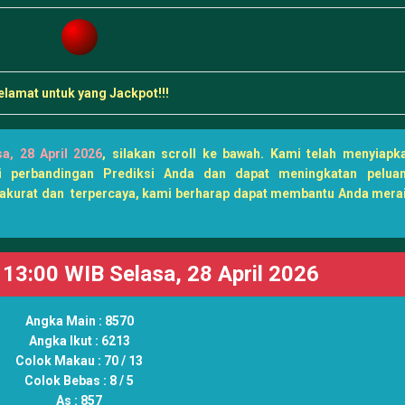
elamat untuk yang Jackpot!!!
a, 28 April 2026
, silakan scroll ke bawah. Kami telah menyiapk
 perbandingan Prediksi Anda dan dapat meningkatan pelua
akurat dan terpercaya, kami berharap dapat membantu Anda mera
 13:00 WIB Selasa, 28 April 2026
Angka Main : 8570
Angka Ikut : 6213
Colok Makau : 70 / 13
Colok Bebas : 8 / 5
As : 857