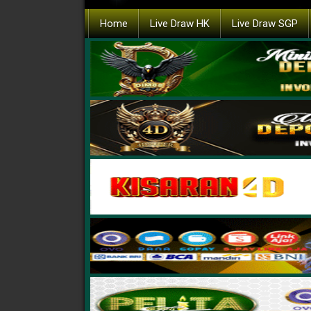
Home
Live Draw HK
Live Draw SGP