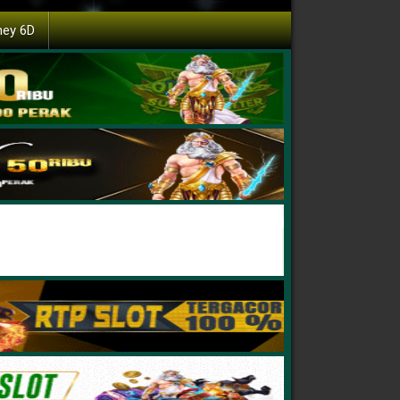
ney 6D