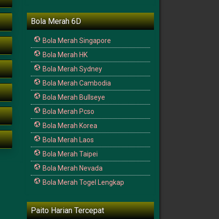
Bola Merah 6D
Bola Merah Singapore
Bola Merah HK
Bola Merah Sydney
Bola Merah Cambodia
Bola Merah Bullseye
Bola Merah Pcso
Bola Merah Korea
Bola Merah Laos
Bola Merah Taipei
Bola Merah Nevada
Bola Merah Togel Lengkap
Paito Harian Tercepat