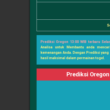
S
Prediksi Oregon 13:00 WIB terbaru Selas
Analisa untuk Membantu anda mencari
kemenangan Anda. Dengan Prediksi yang 
hasil maksimal dalam permainan togel.
Prediksi Oregon