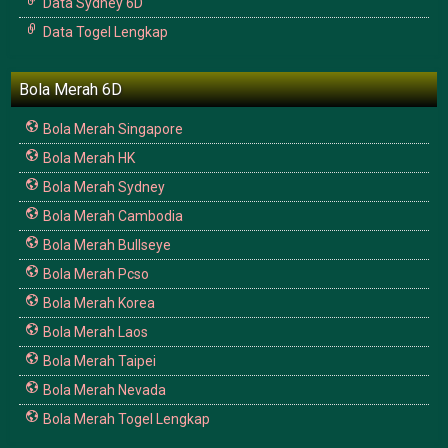
Data Sydney 6D
Data Togel Lengkap
Bola Merah 6D
Bola Merah Singapore
Bola Merah HK
Bola Merah Sydney
Bola Merah Cambodia
Bola Merah Bullseye
Bola Merah Pcso
Bola Merah Korea
Bola Merah Laos
Bola Merah Taipei
Bola Merah Nevada
Bola Merah Togel Lengkap