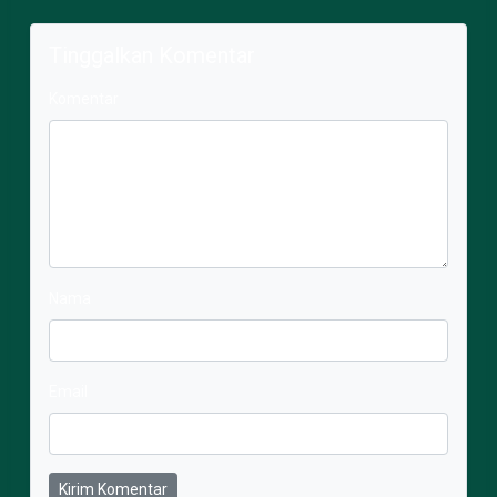
Tinggalkan Komentar
Komentar
Nama
Email
Kirim Komentar