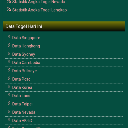
Statistik Angka Togel Nevada
Statistik Angka Togel Lengkap
Data Togel Hari Ini
Data Singapore
Data Hongkong
Data Sydney
Data Cambodia
Data Bullseye
Data Pcso
Data Korea
Data Laos
Data Taipei
Data Nevada
Data HK 6D