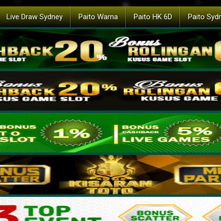
Live Draw Sydney
Paito Warna
Paito HK 6D
Paito Syd