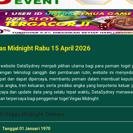
as Midnight Rabu 15 April 2026
i website DataSydney menjadi pilihan utama bagi para pemain togel 
Dengan teknologi canggih dan pembaruan rutin, website ini menyedi
 cepat dan dapat dipercaya, membantu pemain dalam membuat keput
isis angka, tren keluaran, serta prediksi angka yang berpotensi keluar
rcaya dan update data yang selalu tepat waktu, DataSydney menawa
dan terpercaya bagi penggemar togel Vegas Midnight.
lt Vegas Midnight Terbaru
Tanggal 01 Januari 1970