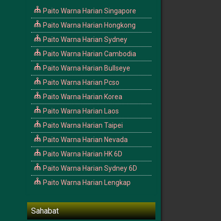
Paito Warna Harian Singapore
Paito Warna Harian Hongkong
Paito Warna Harian Sydney
Paito Warna Harian Cambodia
Paito Warna Harian Bullseye
Paito Warna Harian Pcso
Paito Warna Harian Korea
Paito Warna Harian Laos
Paito Warna Harian Taipei
Paito Warna Harian Nevada
Paito Warna Harian HK 6D
Paito Warna Harian Sydney 6D
Paito Warna Harian Lengkap
Sahabat