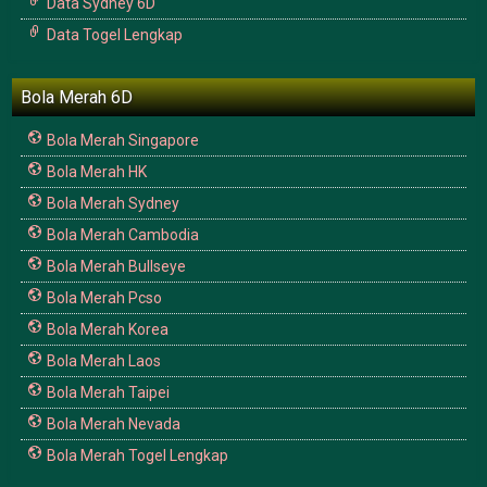
Data Sydney 6D
Data Togel Lengkap
Bola Merah 6D
Bola Merah Singapore
Bola Merah HK
Bola Merah Sydney
Bola Merah Cambodia
Bola Merah Bullseye
Bola Merah Pcso
Bola Merah Korea
Bola Merah Laos
Bola Merah Taipei
Bola Merah Nevada
Bola Merah Togel Lengkap