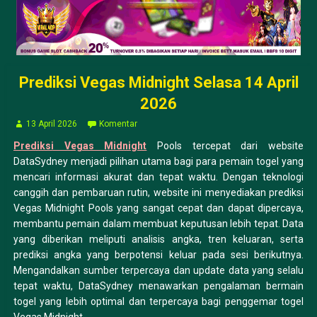
Prediksi Vegas Midnight Selasa 14 April
2026
13 April 2026
Komentar
Prediksi Vegas Midnight
Pools tercepat dari website
DataSydney menjadi pilihan utama bagi para pemain togel yang
mencari informasi akurat dan tepat waktu. Dengan teknologi
canggih dan pembaruan rutin, website ini menyediakan prediksi
Vegas Midnight Pools yang sangat cepat dan dapat dipercaya,
membantu pemain dalam membuat keputusan lebih tepat. Data
yang diberikan meliputi analisis angka, tren keluaran, serta
prediksi angka yang berpotensi keluar pada sesi berikutnya.
Mengandalkan sumber terpercaya dan update data yang selalu
tepat waktu, DataSydney menawarkan pengalaman bermain
togel yang lebih optimal dan terpercaya bagi penggemar togel
Vegas Midnight.