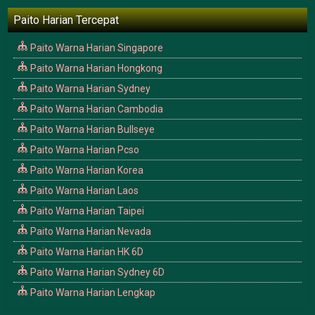
Paito Harian Tercepat
Paito Warna Harian Singapore
Paito Warna Harian Hongkong
Paito Warna Harian Sydney
Paito Warna Harian Cambodia
Paito Warna Harian Bullseye
Paito Warna Harian Pcso
Paito Warna Harian Korea
Paito Warna Harian Laos
Paito Warna Harian Taipei
Paito Warna Harian Nevada
Paito Warna Harian HK 6D
Paito Warna Harian Sydney 6D
Paito Warna Harian Lengkap