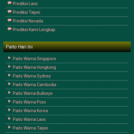
Prediksi Laos
Prediksi Taipei
Prediksi Nevada
Prediksi Kami Lengkap
Paito Hari Ini
Paito Warna Singapore
Paito Warna Hongkong
Paito Warna Sydney
Paito Warna Cambodia
Paito Warna Bullseye
Paito Warna Pcso
Paito Warna Korea
Paito Warna Laos
Paito Warna Taipei