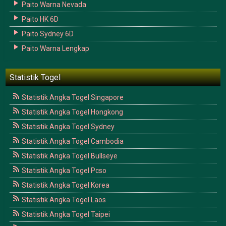
Paito Warna Nevada
Paito HK 6D
Paito Sydney 6D
Paito Warna Lengkap
Statistik Togel
Statistik Angka Togel Singapore
Statistik Angka Togel Hongkong
Statistik Angka Togel Sydney
Statistik Angka Togel Cambodia
Statistik Angka Togel Bullseye
Statistik Angka Togel Pcso
Statistik Angka Togel Korea
Statistik Angka Togel Laos
Statistik Angka Togel Taipei