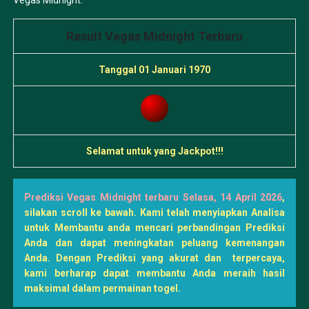
Result Vegas Midnight Terbaru
Tanggal 01 Januari 1970
Selamat untuk yang Jackpot!!!
Prediksi Vegas Midnight terbaru Selasa, 14 April 2026
,
silakan scroll ke bawah. Kami telah menyiapkan Analisa
untuk Membantu anda mencari perbandingan Prediksi
Anda dan dapat meningkatan peluang kemenangan
Anda. Dengan Prediksi yang akurat dan terpercaya,
kami berharap dapat membantu Anda meraih hasil
maksimal dalam permainan togel.