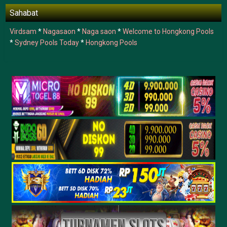
Sahabat
Virdsam
*
Nagasaon
*
Naga saon
*
Welcome to Hongkong Pools
*
Sydney Pools Today
*
Hongkong Pools