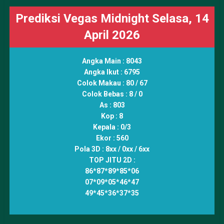
Prediksi Vegas Midnight Selasa, 14
April 2026
Angka Main : 8043
Angka Ikut : 6795
Colok Makau : 80 / 67
Colok Bebas : 8 / 0
As : 803
Kop : 8
Kepala : 0/3
Ekor : 560
Pola 3D : 8xx / 0xx / 6xx
TOP JITU 2D :
86*87*89*85*06
07*09*05*46*47
49*45*36*37*35